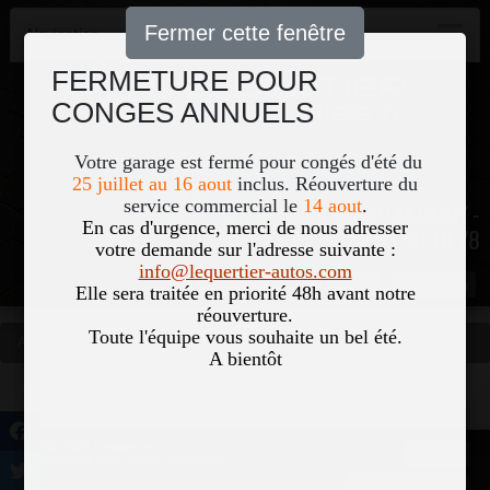
Fermer cette fenêtre
Navigation
FERMETURE POUR
CONGES ANNUELS
Votre garage est fermé pour congés d'été du
25 juillet au 16 aout
inclus. Réouverture du
service commercial le
14 aout
.
51, Le Bourg 50700 COLOMBY -
En cas d'urgence, merci de nous adresser
02 33 40 18 78
votre demande sur l'adresse suivante :
info@lequertier-autos.com
Nom
Pass
Elle sera traitée en priorité 48h avant notre
réouverture.
Toute l'équipe vous souhaite un bel été.
Accueil
Occasions
Vous êtes ici
A bientôt
©2026-2027 Lequertier
Accueil
Automobiles tous droits réservés
Mentions légales