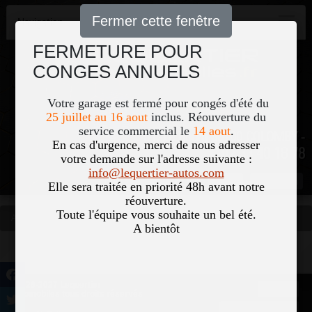
Fermer cette fenêtre
Navigation
FERMETURE POUR
CONGES ANNUELS
Votre garage est fermé pour congés d'été du
25 juillet au 16 aout
inclus. Réouverture du
service commercial le
14 aout
.
51, Le Bourg 50700 COLOMBY -
En cas d'urgence, merci de nous adresser
02 33 40 18 78
votre demande sur l'adresse suivante :
info@lequertier-autos.com
Nom
Pass
Elle sera traitée en priorité 48h avant notre
réouverture.
Toute l'équipe vous souhaite un bel été.
Accueil
Occasions
Vous êtes ici
A bientôt
©2026-2027 Lequertier
Accueil
Automobiles tous droits réservés
Mentions légales