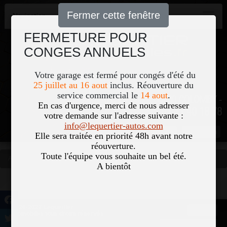
Fermer cette fenêtre
Navigation
FERMETURE POUR
CONGES ANNUELS
Votre garage est fermé pour congés d'été du
25 juillet au 16 aout
inclus. Réouverture du
service commercial le
14 aout
.
51, Le Bourg 50700 COLOMBY -
En cas d'urgence, merci de nous adresser
02 33 40 18 78
votre demande sur l'adresse suivante :
info@lequertier-autos.com
Nom
Pass
Elle sera traitée en priorité 48h avant notre
réouverture.
Toute l'équipe vous souhaite un bel été.
Accueil
Occasions
Vous êtes ici
A bientôt
©2026-2027 Lequertier
Accueil
Automobiles tous droits réservés
Mentions légales