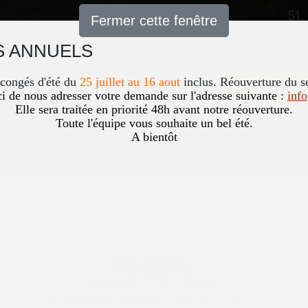
51,
Fermer cette fenêtre
 ANNUELS
Accueil
News
Occasio
 congés d'été du
25 juillet au 16 aout
inclus. Réouverture du s
i de nous adresser votre demande sur l'adresse suivante :
inf
Elle sera traitée en priorité 48h avant notre réouverture.
Toute l'équipe vous souhaite un bel été.
A bientôt
Nos Horaires
:
Le lundi :
14h - 18h30
Du mardi au vendredi :
8h15 - 12h15 /