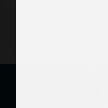
Pour conna
données col