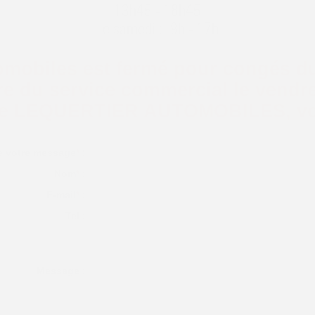
13h45 - 18h45
Le samedi :
9h - 17h
mobiles est fermé pour congés du 
e du service commercial le vendre
age LEQUERTIER AUTOMOBILES, vou
e votre message
*
:
Nom
*
:
E-mail
*
:
Tel :
Message :