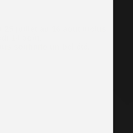
25 juillet au 16 août inclus.
di 14 août.
s souhaite un bel été.