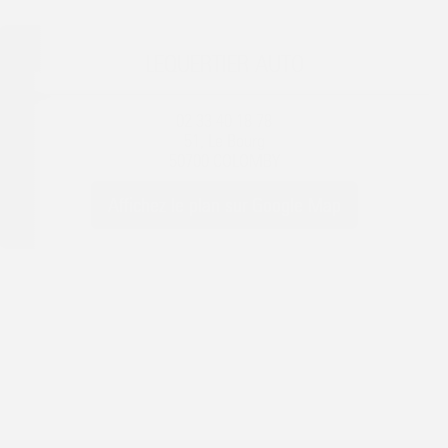
LEQUERTIER AUTO
02 33 40 18 78
51, Le Bourg
50700 COLOMBY
Affichez le plan sur Google Map