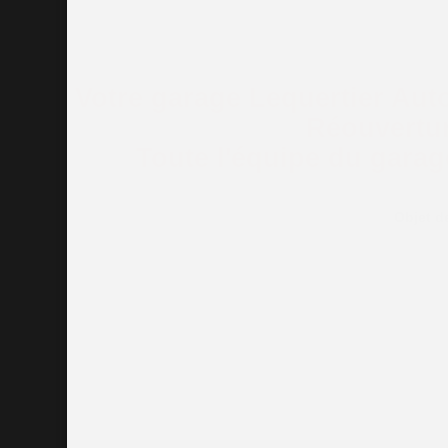
Votre garage Lequertier Auto
Réouvertur
Toute l'équipe du gar
Objet d